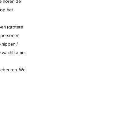
pe horen de
 op het
pen (grotere
2 personen
 knippen /
de wachtkamer
 gebeuren. Wel