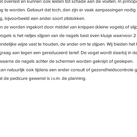
l overlast en kunnen ook leiden tot schade aan de voeten. In princi
lang te worden. Gebeurt dat toch, dan zijn er vaak aanpassingen nodig
 bijvoorbeeld een ander soort zitstokken.
n ze worden ingekort door middel van knippen (kleine vogels) of slij
vogels is het netjes slijpen van de nagels best even klusje waarvoor 
ndelijke wijze vast te houden, de ander om te slijpen. Wij bieden het
h graag aan tegen een gereduceerd tarief. De vogel wordt daarbij in 
waarna de nagels achter de schermen worden geknipt of geslepen.
kan natuurlijk ook tijdens een ander consult of gezondheidscontrole
t de pedicure gewenst is i.v.m. de planning.